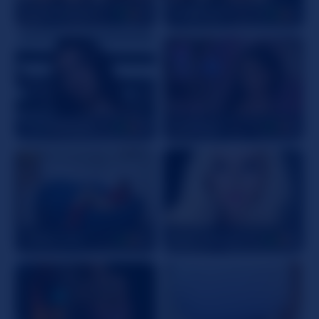
SophieMaeve
28
LaraBrynn
21
IsadoraReyes
20
LalaRoze
22
LORELLISE
54
Your_Jessica
25