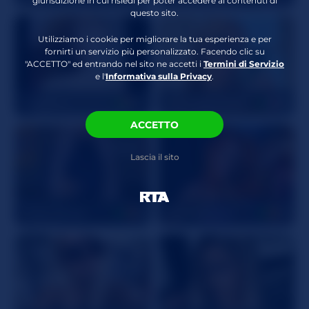
giurisdizione in cui risiedi per poter accedere ai contenuti di
questo sito.
Utilizziamo i cookie per migliorare la tua esperienza e per
fornirti un servizio più personalizzato. Facendo clic su
"ACCETTO" ed entrando nel sito ne accetti i
Termini di Servizio
e l'
Informativa sulla Privacy
.
LoraFoxy
23
VIRGINIECAPRICE
38
ACCETTO
Lascia il sito
Juicy_Jessye
18
CamillaStarrX
37