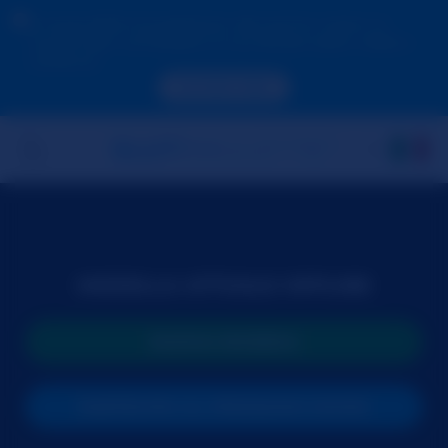
A causa della tua posizione, devi prima creare un
account per convalidare la tua età per poter vedere i
contenuti.
ACCEDI ORA
MODELLA ATTUALE OFFLINE
NUOVA RICERCA
PARTECIPA AL PROSSIMO SHOW