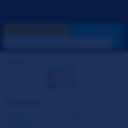
INVIA CREDITI GOLD
VAI IN PRIVATO
NikaZen
OFFLINE
Polonia
36
☆☆☆☆☆
SU NIKAZEN
Genere
Donna
Leggi di più
Orientamento
Etero