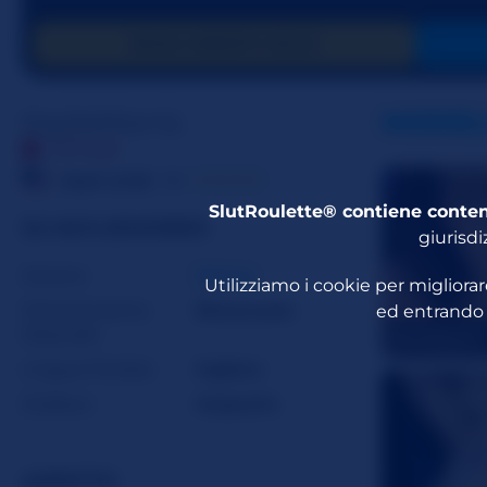
INVIA CREDITI GOLD
KaylieMorris
MODELL
OFFLINE
☆☆☆☆☆
Stati Uniti
19
SlutRoulette® contiene conten
SU KAYLIEMORRIS
giurisdi
Genere
Donna
Utilizziamo i cookie per migliora
Orientamento
Bisessuale
ed entrando n
Sessuale
JesseSpark
Lingue Parlate
Inglese
Zodiaco
Acquario
ASPETTO