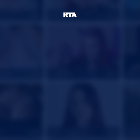
UrAlexis
Alices
33
26
msSC
CherryFae
Alexa
45
21
se
DominaDoxy
dddas
37
30