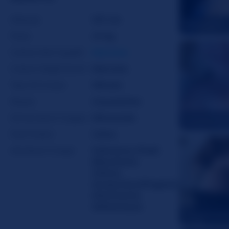
Altezza
147 cm
BaileySparx
Peso
41 kg
Colore Dei Capelli
Marrone
Colore Degli Occhi
Marrone
Tipo Di Corpo
Minuto
Razza
Caucasiche
Dimensioni Coppa
Minuscola
SweetDrea
Peli Pubici
Calva
Attributi Crespi
Feticismo Piedi
,
Biancheria
intima
,
Sculacciare/Pagaiare
,
Dominante
,
Sottomessa
TerraParadi