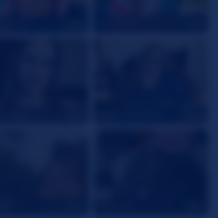
curiosity
LuxenNoir
53
45
_voltage
BigBeautifulWitch
26
48
ani
Alexa_aaa
28
32