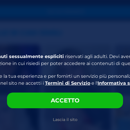
VAI IN PRIVATO
E IN CAM SIMILI
uti sessualmente espliciti
riservati agli adulti. Devi av
zione in cui risiedi per poter accedere ai contenuti di que
re la tua esperienza e per fornirti un servizio più persona
el sito ne accetti i
Termini di Servizio
e l'
Informativa s
Nikkixxtaylor
ADRI
30
20
ACCETTO
Lascia il sito