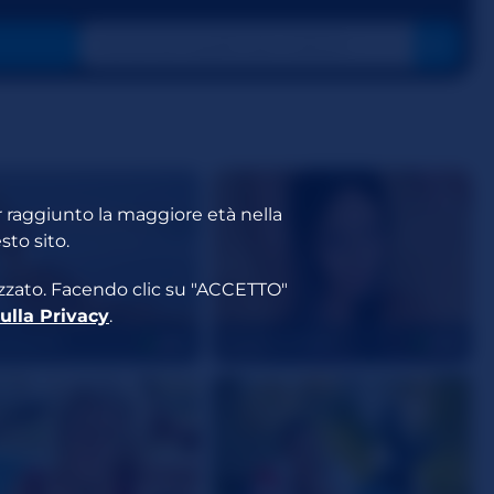
er raggiunto la maggiore età nella
sto sito.
lizzato. Facendo clic su "ACCETTO"
ulla Privacy
.
ANNA777
thesexymilf22
65
35