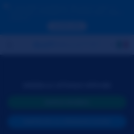
A causa della tua posizione, devi prima creare un
account per convalidare la tua età per poter vedere i
contenuti.
ACCEDI ORA
MODELLA ATTUALE OFFLINE
NUOVA RICERCA
PARTECIPA AL PROSSIMO SHOW