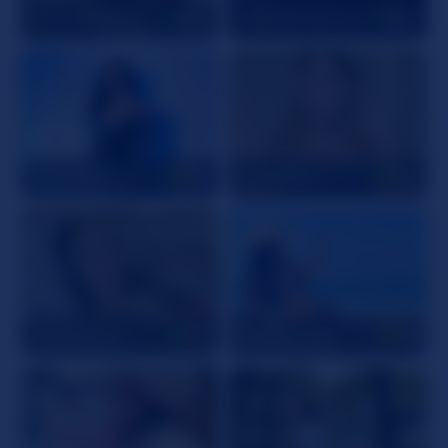
FoxyMilfBetty
43
CharlotteBrounn
35
MelanieKane
20
IvanaKors
49
CelesteRioz
21
MiaSweet100
18