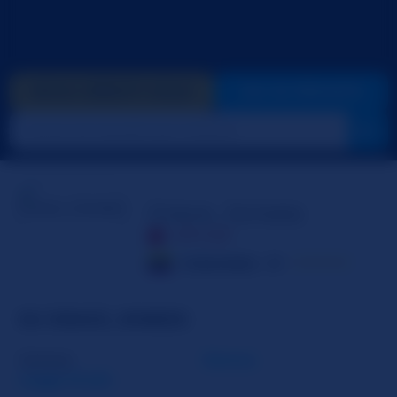
INVIA CREDITI GOLD
VAI IN PRIVATO
Grace_Jonees
OFFLINE
Colombia
29
☆☆☆☆☆
SU GRACE_JONEES
Genere
Donna
Leggi di più
Orientamento
Bisessuale