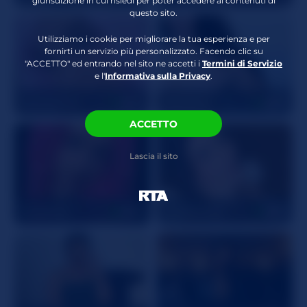
giurisdizione in cui risiedi per poter accedere ai contenuti di
questo sito.
Attributi Crespi
Cuoio
,
Biancheria
intima
,
Utilizziamo i cookie per migliorare la tua esperienza e per
Stockings/Nylons
,
fornirti un servizio più personalizzato. Facendo clic su
Gola Profonda
,
"ACCETTO" ed entrando nel sito ne accetti i
Termini di Servizio
e l'
Informativa sulla Privacy
.
Interactive vibrator
KumaChan
42
RamonaJ
28
ACCETTO
Lascia il sito
lavababy
20
ZaraRose23
27