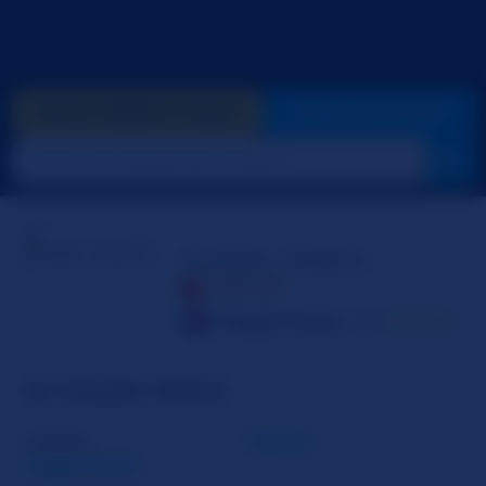
INVIA CREDITI GOLD
VAI IN PRIVATO
Goldie_Peach
OFFLINE
Regno Unito
38
☆☆☆☆☆
SU GOLDIE_PEACH
Genere
Donna
Leggi di più
Orientamento
Bisessuale