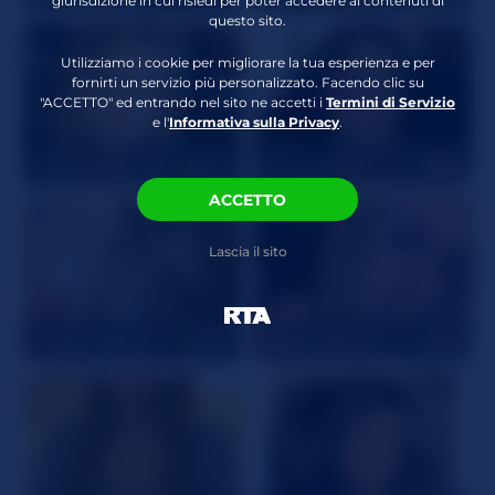
giurisdizione in cui risiedi per poter accedere ai contenuti di
questo sito.
Attributi Crespi
Biancheria intima
,
Sculacciare/Pagaiare
,
Utilizziamo i cookie per migliorare la tua esperienza e per
Gioco di ruolo
,
fornirti un servizio più personalizzato. Facendo clic su
Dominante
,
"ACCETTO" ed entrando nel sito ne accetti i
Termini di Servizio
e l'
Informativa sulla Privacy
.
Sottomessa
Hottyhousewife18
40
SophiaWren
30
ACCETTO
Lascia il sito
bubblybubbles
27
Blackrabbit101
26