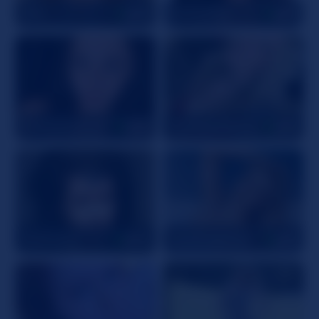
Allie
38
AudreyRay
27
ToriMcQueenxo
26
Tastesjustlikekandi
38
JoiDivision
24
AprilAngelinaX
32