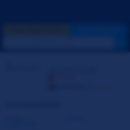
INVIA CREDITI GOLD
VAI IN PRIVATO
AlaiaRusso26
OFFLINE
Colombia
19
☆☆☆☆☆
SU ALAIARUSSO26
Genere
Donna
Leggi di più
Orientamento
Etero