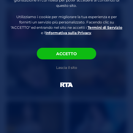
giurisdizione in cui risiedi per poter accedere ai contenuti di
Peli Pubici
Calva
questo sito.
Attributi Crespi
Feticismo Piedi
,
Utilizziamo i cookie per migliorare la tua esperienza e per
Biancheria intima
,
fornirti un servizio più personalizzato. Facendo clic su
Sculacciare/Pagaiare
,
"ACCETTO" ed entrando nel sito ne accetti i
Termini di Servizio
e l'
Informativa sulla Privacy
.
Stockings/Nylons
,
Sottomessa
AyanaDelatorreDaGoat
26
Goddess_Celeste
27
ACCETTO
Lascia il sito
ToriPierce
22
PenelopeBlack
24