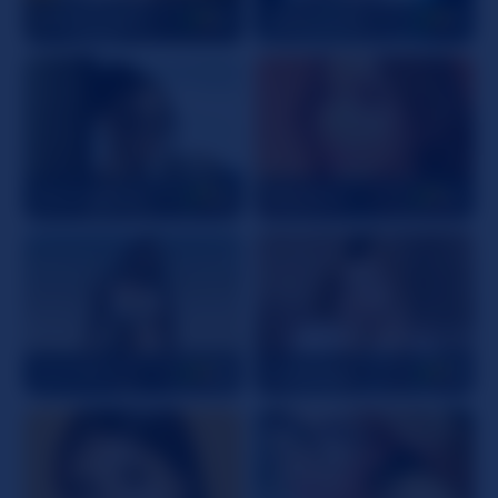
Gigifantasies
18
HollyLincon
19
NaomiBendz
21
NikoJhon
24
SaschaFit
20
AnitaVega
18