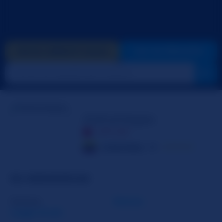
INVIA CREDITI GOLD
VAI IN PRIVATO
AishaVegas
OFFLINE
Colombia
19
☆☆☆☆☆
SU AISHAVEGAS
Genere
Donna
Leggi di più
Orientamento
Bisessuale