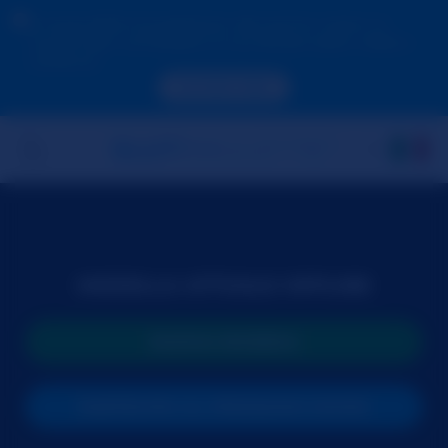
A causa della tua posizione, devi prima creare un
account per convalidare la tua età per poter vedere i
contenuti.
ACCEDI ORA
MODELLA ATTUALE OFFLINE
NUOVA RICERCA
PARTECIPA AL PROSSIMO SHOW