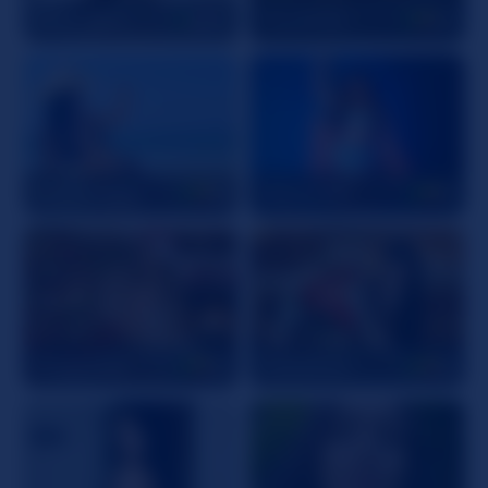
Missy_April
20
ToryStClair
24
MiaSweet100
18
AbyLanner
18
GingerPiiaf
22
VioletaParr
22