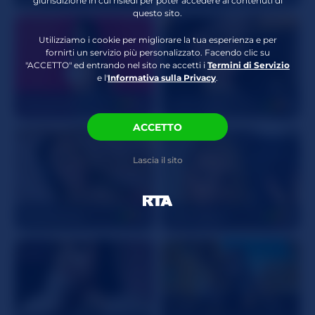
giurisdizione in cui risiedi per poter accedere ai contenuti di
Peli Pubici
Calva
questo sito.
Attributi Crespi
Sculacciare/Pagaiare
,
Utilizziamo i cookie per migliorare la tua esperienza e per
Stockings/Nylons
,
fornirti un servizio più personalizzato. Facendo clic su
Gola Profonda
,
"ACCETTO" ed entrando nel sito ne accetti i
Termini di Servizio
e l'
Informativa sulla Privacy
.
Interactive vibrator
MayaWiills
20
JadeGrantt
19
ACCETTO
Lascia il sito
CelesteRioz
21
VioletaAbel
21