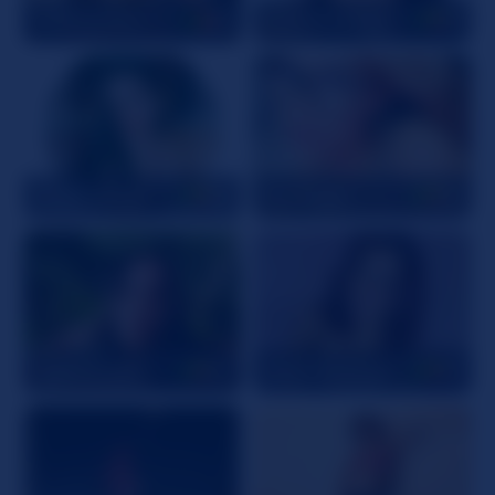
ClaraVanessa
29
SaraFernandez
19
TinaClaytoon
20
EviilAngel
27
SophiaGadet
20
RafaellaCaruso
25