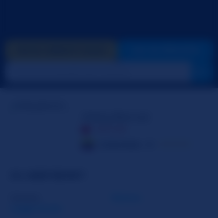
INVIA CREDITI GOLD
VAI IN PRIVATO
AbbyBenet
OFFLINE
Colombia
18
☆☆☆☆☆
SU ABBYBENET
Genere
Donna
Leggi di più
Orientamento
Bisessuale