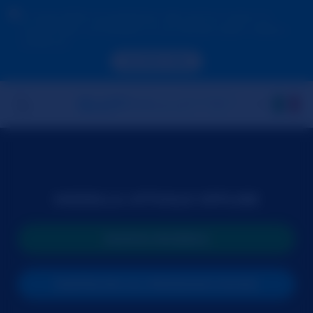
A causa della tua posizione, devi prima creare un
account per convalidare la tua età per poter vedere i
contenuti.
ACCEDI ORA
MODELLA ATTUALE OFFLINE
NUOVA RICERCA
PARTECIPA AL PROSSIMO SHOW