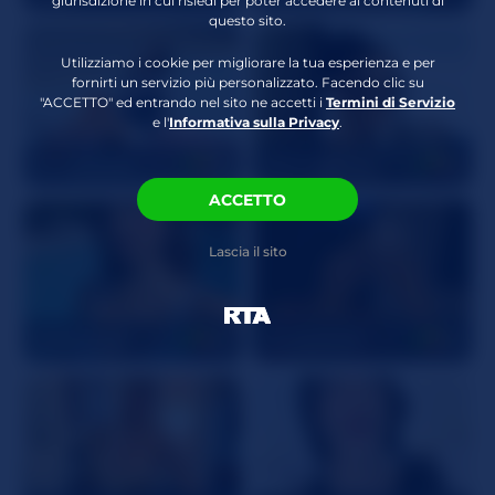
giurisdizione in cui risiedi per poter accedere ai contenuti di
Peli Pubici
Calva
questo sito.
Attributi Crespi
Feticismo Piedi
,
Utilizziamo i cookie per migliorare la tua esperienza e per
Biancheria intima
,
fornirti un servizio più personalizzato. Facendo clic su
Guardone
,
Gioco di
"ACCETTO" ed entrando nel sito ne accetti i
Termini di Servizio
e l'
Informativa sulla Privacy
.
ruolo
,
Gola Profonda
GraceeSwift
28
NaomiBendz
21
ACCETTO
Lascia il sito
BellaSweet
26
Annieclar22
22